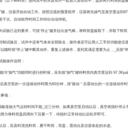
容器（以下称料筒）连同其中的水及试件一起放入震动台中，盖好两只料筒的盖
动”键，仪器开始自动工作。按照仪器的预置程序，仪器将先抽气至真空度达到97
若干次。自动程序时间工作60分自动停机。
为试验己达到要求，可按“停止”健并拉出放气阀，将料筒盖板取下，并取下料
控制试验后，试件中还有气体未全部除去，操作者还可以用人工手控功能使仪器继
以随时按“停上’键中断其动作。重复上述操作，直到其满足需要为止，_后按“停
试验操作说明：
能与“抽气”功能同时进行的时候，应先按“抽气”键待料筒内真空度达到 97.3Kp
后真空泵的一次连续动作时限为60分钟，按“振动＂后震动台的一次连续动作时限
意事项：
连续敞道抽大气运转时间不能_过三分钟。如果真空泵启动以后，真空表指针停止
稍用力将料筒盖四周向下压紧一下，待指针正常转动以后松开即可。
束以后，应及时清洗料筒，擦干料筒，筒盖，震动台及仪器各处的水迹。