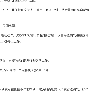
板，将放气阀推入关闭位置。
.3KPa，并保持真空状态，整个过程20分钟，然后震动台将自动每
筒，关闭电源。
续动作。先按“抽气”键，再按“振动”键，仪器将边抽气边振荡料
止”键停止工作。
a以后，再按“振动”键进行振荡动工作。
为60分钟，中途停机可按“停止”健。
不动或者在原位不停地抖动，此为料筒密封不严或管道漏气。操作