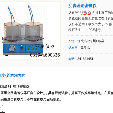
沥青理论密度仪
沥青理论
密度仪
适用于真空法
调查或路面施工质量管理计算
仪）不适用于吸水率大于3%
程T0711——1993进行。
河北省>沧州>献县
产地：
金年会
供应商：
841321451
电话：
密度仪详细内容
青混合料_
理论密度仪
州亚星公路建筑仪器厂自主设计_，具有双筒试验，提高工作效率等优点。在原
。采用进口真空泵，不存在真空泵回油现象。
数：
in