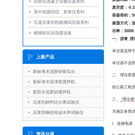
自密实混凝土实验仪器系列
真空度：-0.1
高中低固结仪、直剪仪系列
容器容积：50
孔道压浆剂性能测试仪器系列
振荡方式：连
功率：300W
砌墙砖抗压强度设备
一、沥青_
理
本仪器适用
上新产品
本仪器不适
新标准水泥胶砂振实台
二、理论密
新标准水泥净浆搅拌机
按公路工程沥
新型水泥胶砂搅拌机
理论密
三、_
压浆剂材料抗分离试验仪
为满足各类
压浆剂钢丝间泌水率试验仪
l、连接电源
资讯分享