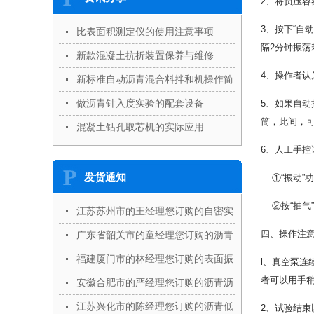
2、将负压
3、按下“自
比表面积测定仪的使用注意事项
隔2分钟振荡
新款混凝土抗折装置保养与维修
4、操作者认
新标准自动沥青混合料拌和机操作简
单
做沥青针入度实验的配套设备
5、如果自动
筒，此间，可
混凝土钻孔取芯机的实际应用
6、人工手控
发货通知
①“振动”功
②按“抽气”
江苏苏州市的王经理您订购的自密实
混凝土U型箱,自密实混凝土L型仪,自
四、操作注
广东省韶关市的童经理您订购的沥青
密实混凝土V型漏斗等设备已发出
抽提仪,沥青针入度仪,沥青延伸度仪
福建厦门市的林经理您订购的表面振
l、真空泵
者可以用手
等设备已发出
动压实试验仪,钢构件镀锌层附着性
安徽合肥市的严经理您订购的沥青沥
能测定仪等设备已发出
青动力粘度计,阳__化仪,储存稳定性
江苏兴化市的陈经理您订购的沥青低
2、试验结