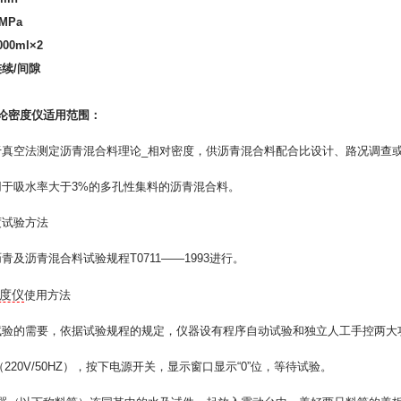
MPa
00ml×2
续/间隙
论密度仪
适用范围：
于真空法测定沥青混合料理论_相对密度，供沥青混合料配合比设计、路况调查
用于吸水率大于3%的多孔性集料的沥青混合料。
度试验方法
青及沥青混合料试验规程T0711——1993进行。
度仪
使用方法
试验的需要，依据试验规程的规定，仪器设有程序自动试验和独立人工手控两大
（220V/50HZ），按下电源开关，显示窗口显示“0”位，等待试验。