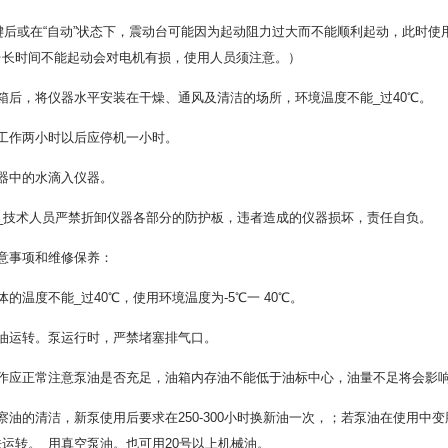
”键后或在“自动”状态下，震动台可能因为起动阻力过大而不能顺利起动，此时
台长时间不能起动会对电机有损，使用人员须注意。）
箱后，将仪器水平安装在干燥、通风及清洁的场所，环境温度不能_过40℃。
续工作两小时以后应停机一小时。
器中的水滴入仪器。
司_技术人员严禁折卸仪器各部分的防护板，违者造成的仪器损坏，责任自负。
意事项和维修保养：
体的温度不能_过40℃，使用环境温度为-5℃一 40℃。
无油运转。泵运行时，严禁堵塞排气口。
工作应正常注意泵油是否充足，油箱内存油不能低于油标中心，油量不足将会影
察油的清洁，新泵使用后要求在250-300小时换新油一次，；若泵油在使用
运转。_用真空泵油。也可用20号以上机械油。