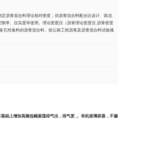
测定沥青混合料理论相对密度，供沥青混合料配合比设计、路况
空隙率、压实度等使用。
理论密度仪
（
沥青理论密度仪
,沥青密度
的多孔性集料的沥青混合料。按公路工程沥青及沥青混合料试验规
有基础上增加高频低幅振荡排气法，排气更_。有机玻璃容器，不漏