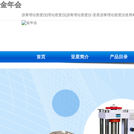
金年会
沥青理论密度仪|理论密度仪|沥青理论密度仪-亚星沥青理论密度仪使用
首页
亚星简介
产品目录