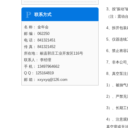
测定仪等设备已发出
温延伸度仪,洛杉矶磨耗试验机,角强
3、按“振动
联系方式
度试验机等设备已发出
（注：震动
名 称： 金年会
4、拆开包装
邮 编： 062250
5、仪器连
电 话： 841321451
传 真： 841321452
6、禁止将容
所在地： 献县郭庄工业开发区116号
联系人： 李经理
7、非本公
手 机： 13497964662
Q Q： 125164819
8、真空泵注
邮 箱： xxyxyq@126.com
1）、被抽气
2）、严禁
3）、长期
4）、注意观
真空度或无法