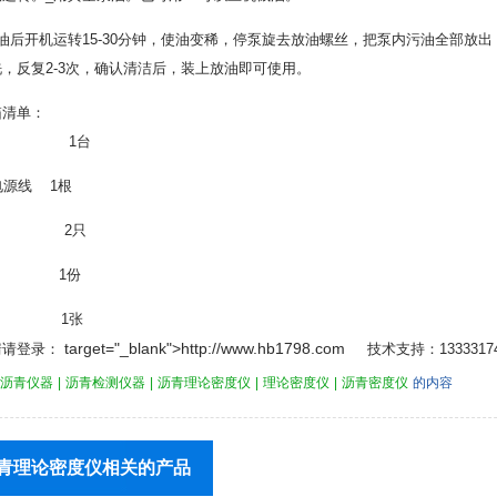
油后开机运转15-30分钟，使油变稀，停泵旋去放油螺丝，把泵内污油全部放出
，反复2-3次，确认清洁后，装上放油即可使用。
箱清单：
器 1台
A电源线 1根
险丝 2只
书 1份
 1张
target="_blank">http://www.hb1798.com
情请登录：
技术支持：13333174
沥青仪器
|
沥青检测仪器
|
沥青理论密度仪
|
理论密度仪
|
沥青密度仪
的内容
青理论密度仪相关的产品