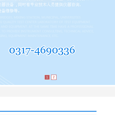
1
2
|