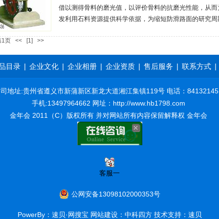
借以测得骨料的磨光值，以评价骨料的抗磨光性能，从而
发利用石料资源提供科学依据，为缩短防滑路面的研究周
第1页
<<
[1]
>>
品目录
|
企业文化
|
企业相册
|
企业资质
|
售后服务
|
联系方式
|
司地址:贵州省遵义市新蒲新区新龙大道湘江集镇119号 电话：841321451 传
手机:13497964662 网址：
http://www.hb1798.com
金年会 2011（C）版权所有 并对网站所有内容保留解释权
金年会
客服一
公网安备13098102000353号
PowerBy：速贝·网搜宝 网站建设：中科四方 技术支持：速贝