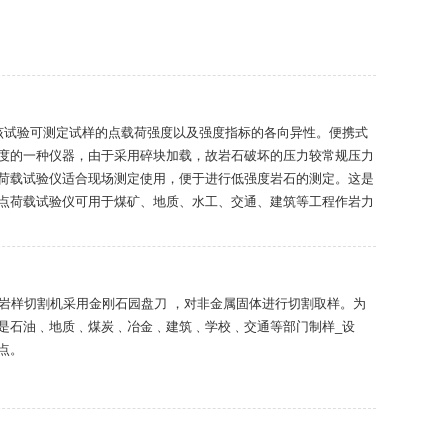
，该试验可测定试样的点载荷强度以及强度指标的各向异性。便携式
度的一种仪器，由于采用碎块加载，故岩石破坏的压力较常规压力
荷载试验仪适合现场测定使用，便于进行低强度岩石的测定。这是
点荷载试验仪可用于煤矿、地质、水工、交通、建筑等工程作岩力
一；岩样切割机采用金刚石园盘刀 ，对非金属固体进行切割取样。为
是石油﹑地质﹑煤炭﹑冶金﹑建筑﹑学校﹑交通等部门制样_设
点。