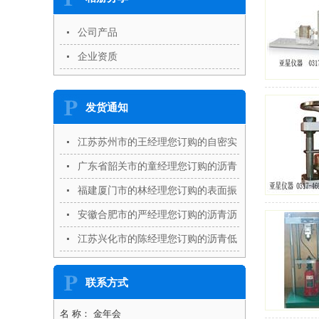
公司产品
企业资质
发货通知
江苏苏州市的王经理您订购的自密实
混凝土U型箱,自密实混凝土L型仪,自
广东省韶关市的童经理您订购的沥青
密实混凝土V型漏斗等设备已发出
抽提仪,沥青针入度仪,沥青延伸度仪
福建厦门市的林经理您订购的表面振
等设备已发出
动压实试验仪,钢构件镀锌层附着性
安徽合肥市的严经理您订购的沥青沥
能测定仪等设备已发出
青动力粘度计,阳__化仪,储存稳定性
江苏兴化市的陈经理您订购的沥青低
测定仪等设备已发出
温延伸度仪,洛杉矶磨耗试验机,角强
联系方式
度试验机等设备已发出
名 称： 金年会