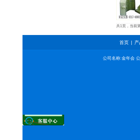
共1页，当前
首页
|
产
公司名称:金年会 公