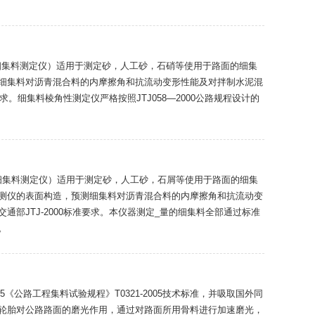
仪,细集料测定仪）适用于测定砂，人工砂，石硝等使用于路面的细集
细集料对沥青混合料的内摩擦角和抗流动变形性能及对拌制水泥混
求。细集料棱角性测定仪严格按照JTJ058—2000公路规程设计的
仪,细集料测定仪）适用于测定砂，人工砂，石屑等使用于路面的细集
测仪的表面构造，预测细集料对沥青混合料的内摩擦角和抗流动变
部JTJ-2000标准要求。本仪器测定_量的细集料全部通过标准
。
05《公路工程集料试验规程》T0321-2005技术标准，并吸取国外同
轮胎对公路路面的磨光作用，通过对路面所用骨料进行加速磨光，