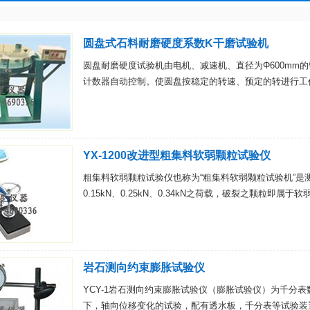
圆盘式石料耐磨硬度系数K干磨试验机
圆盘耐磨硬度试验机由电机、减速机、直径为Φ600mm
计数器自动控制。使圆盘按稳定的转速、预定的转进行工
YX-1200改进型粗集料软弱颗粒试验仪
粗集料软弱颗粒试验仪也称为“粗集料软弱颗粒试验机”
0.15kN、0.25kN、0.34kN之荷载，破裂之颗粒即
岩石测向约束膨胀试验仪
YCY-1岩石测向约束膨胀试验仪（膨胀试验仪）为千分
下，轴向位移变化的试验，配有透水板，千分表等试验装