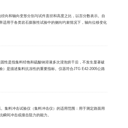
生的径向和轴向变形分别与试件直径和高度之比，以百分数表示。自
率适用于各类岩石膨胀性试验中的侧向约束情况下，轴向位移变化
，坚固性是指集料经饱和硫酸钠溶液多次浸泡烘干后，不发生显著破
是描述集料抗冻性的重要指标。仪器符合JTG E42-2005公路
仪器。集料冲击试验仪（集料冲击仪）的适用范围：用于测定路面用
抗瞬间冲击或撞击阻力的能力。