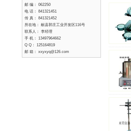
邮 编： 062250
电 话： 841321451
传 真： 841321452
所在地： 献县郭庄工业开发区116号
联系人： 李经理
手 机： 13497964662
Q Q： 125164819
邮 箱： xxyxyq@126.com