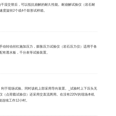
影响干湿交替后，可以抵抗崩解的耐久性能。耐崩解试验仪（岩石耐
速度旋转2个或4个鼓形试样箱。
手动转动丝杠施加压力，膨胀压力试验仪（岩石压力仪）适用于各
配有透水板，千分表等试验装置。
构。利于现场试验。同时该机上部采用导向装置。_试验时上下压头无
（点荷载试验仪）还采用交直流两用。在没有220V的现场本机
能连续工作12小时。