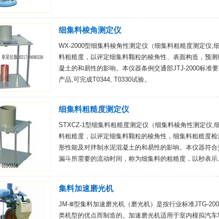
细集料棱角测定仪
WX-2000型细集料棱角性测定仪（细集料粗糙度测定
料粗糙度，以评定细集料颗粒的棱角性、表面构造，预测
凝土的和易性的影响。本仪器条例交通部JTJ-2000标准要
产品,可完成T0344, T0330试验。
细集料粗糙度测定仪
STXCZ-1型细集料粗糙度测定仪（细集料棱角性测定
料粗糙度，以评定细集料颗粒的棱角性，细集料粗糙度检
形性能及对拌制水泥混凝土的和易性的影响。本仪器符合交通
漏斗所需要的流动时间，称为细集料的粗糙度，以秒表示
集料加速磨光机
JM-Ⅲ型集料加速磨光机（磨光机）是按行业标准JTG-20
类机型的优点而制造的。加速磨光机适用于室内模拟汽车