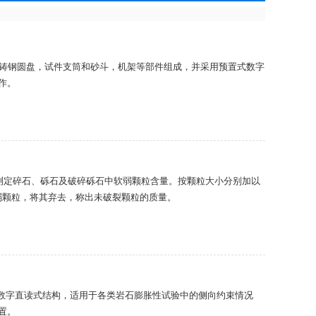
的铸钢圆盘，试件支筒和砂斗，机架等部件组成，并采用预置式数字
作。
是测定碎石、砾石及破碎砾石中软弱颗粒含量。按颗粒大小分别加以
属于软弱颗粒，将其弃去，称出未破裂颗粒的质量。
表数字直读式结构，适用于各类岩石膨胀性试验中的侧向约束情况
置。