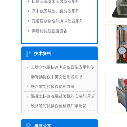
自密实混凝土实验仪器系列
高中低固结仪、直剪仪系列
孔道压浆剂性能测试仪器系列
砌墙砖抗压强度设备
技术资料
土壤含水量快速测定仪日常应用和使
用详解
沥青抽提仪中英文使用说明书
铁路道钉拉拔仪使用方法
混凝土快速冻融试验机的安装与调试
铁路道钉抗拔仪价格低厂家批发
相册分享