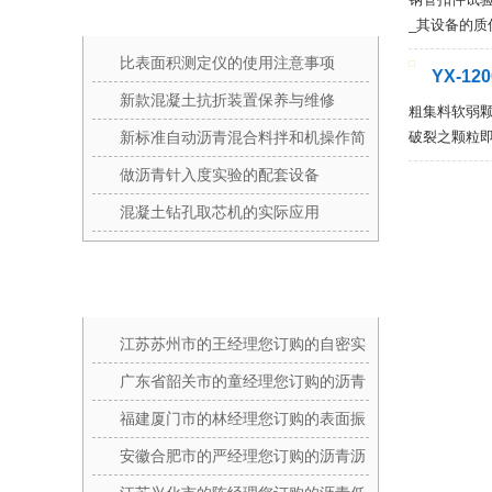
资讯分享
_其设备的
比表面积测定仪的使用注意事项
YX-1
新款混凝土抗折装置保养与维修
粗集料软弱颗
新标准自动沥青混合料拌和机操作简
破裂之颗粒
单
做沥青针入度实验的配套设备
混凝土钻孔取芯机的实际应用
发货通知
江苏苏州市的王经理您订购的自密实
混凝土U型箱,自密实混凝土L型仪,自
广东省韶关市的童经理您订购的沥青
密实混凝土V型漏斗等设备已发出
抽提仪,沥青针入度仪,沥青延伸度仪
福建厦门市的林经理您订购的表面振
等设备已发出
动压实试验仪,钢构件镀锌层附着性
安徽合肥市的严经理您订购的沥青沥
能测定仪等设备已发出