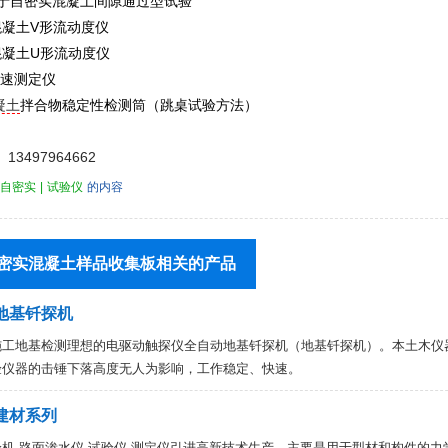
用于自密实混凝土间隙通过型试验
混凝土V形流动度仪
混凝土U形流动度仪
t流速测定仪
凝土
拌合物稳定性检测筒（跳桌试验方法）
13497964662
自密实
|
试验仪
的内容
密实混凝土样品收集板相关的产品
地基钎探机
工地基检测理想的电驱动触探仪全自动地基钎探机（地基钎探机）。本土木仪器落距
验仪器的击锤下落高度无人为影响，工作稳定、快速。
建材系列
机,路面渗水仪,试验仪,测定仪引进高新技术生产，主要是用于型材和构件的