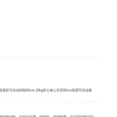
可自动控制50cm,10kg穿心锤上升至50cm高度可自动落
力学性能试验，在经过抗滑、抗破坏、扭转刚度、抗拉等实验过后，