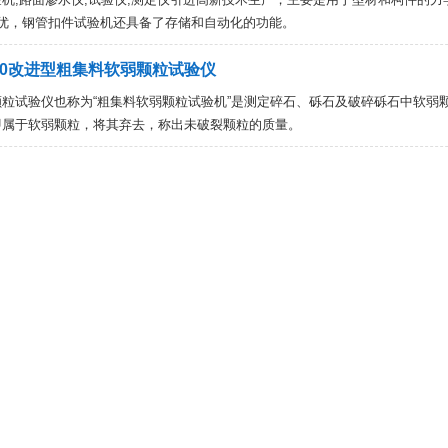
质优，钢管扣件试验机还具备了存储和自动化的功能。
200改进型粗集料软弱颗粒试验仪
粒试验仪也称为“粗集料软弱颗粒试验机”是测定碎石、砾石及破碎砾石中软弱颗粒含量。
即属于软弱颗粒，将其弃去，称出未破裂颗粒的质量。