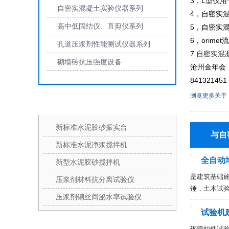
3，L型仪
自密实混凝土实验仪器系列
4，自密实
高中低固结仪、直剪仪系列
5，自密实
6，orime
孔道压浆剂性能测试仪器系列
7.
自密实混
砌墙砖抗压强度设备
沧州金年会
841321451
浏览更多关于
上新产品
新标准水泥胶砂振实台
与自
新标准水泥净浆搅拌机
全自动
新型水泥胶砂搅拌机
是建筑基础施
压浆剂材料抗分离试验仪
锤，土木试
压浆剂钢丝间泌水率试验仪
试验机
钢管扣件试验