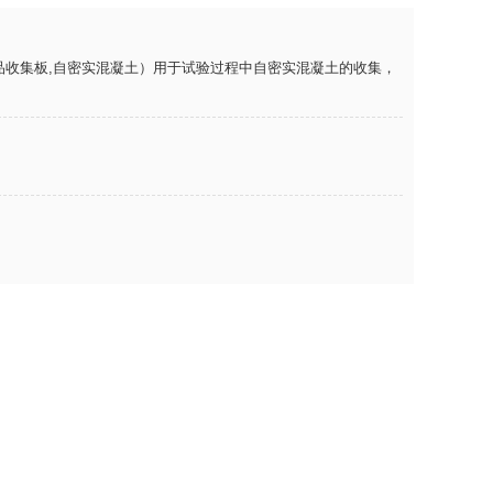
品收集板
,
自密实混凝土
）用于试验过程中
自密实混凝土
的收集，