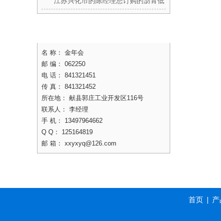
青动力粘度计,阳__化仪,储存稳定性
江苏兴化市的陈经理您订购的沥青低
测定仪等设备已发出
温延伸度仪,洛杉矶磨耗试验机,角强
联系方式
度试验机等设备已发出
名 称： 金年会
邮 编： 062250
电 话： 841321451
传 真： 841321452
所在地： 献县郭庄工业开发区116号
联系人： 李经理
手 机： 13497964662
Q Q： 125164819
邮 箱： xxyxyq@126.com
首页
|
产